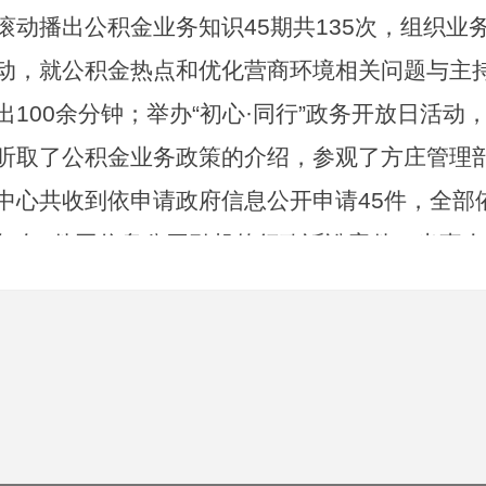
滚动播出公积金业务知识45期共135次，组织业
动，就公积金热点和优化营商环境相关问题与主
出100余分钟；举办“初心·同行”政务开放日活动
听取了公积金业务政策的介绍，参观了方庄管理
中心共收到依申请政府信息公开申请45件，全部依
年有2件因信息公开引起的行政诉讼案件，当事
二、主动公开政府信息情况
第二十条第（一）项
本年新
本年
信息内容
制作数量
公开