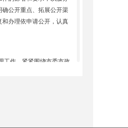
明确公开重点、拓展公开渠
复和办理依申请公开，认真
理工作，紧紧围绕市委市政
，全面推进政府信息公开工
成了新闻发言人负总责、分
信息公开工作责任机制，使
有工作机构负责、有专人承
二是深化主动公开，严格执