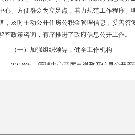
中心、方便群众为立足点，着力规范工作程序、
道，及时主动公开住房公积金管理信息，妥善答
解答政策咨询，有序推进了政府信息公开工作。
（一）加强组织领导，健全工作机构
2018年，管理中心高度重视政府信息公开管
府中心工作，认真履行《条例》规定的法定义务
作，取得较好成效。一是组织领导不断加强，形
管领导亲自抓、各单位（处室）具体落实的政府
管理中心政府信息公开工作做到了有领导分管、
办，切实保障了政府信息公开工作的顺利开展。