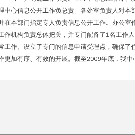
理中心信息公开工作负总责。各处室负责人对本
并在本部门指定专人负责信息公开工作。办公室
工作机构负责总体把关，并专门配备了1名工作
常工作。设立了专门的信息申请受理点，确保了
作更加有序、有效的开展。截至2009年底，我
常。
（二）加强制度建设。根据管理中心提出的加
化”管理的要求，办公室制定了《北京住房公积金
息公开标准》，主要包括住房公积金管理信息公
程序等。通过《标准》的制定，一是指导工作人
内容、范围、形式和时限等，对应当让社会公众