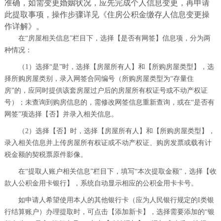
准确，如需变更婚姻状况，应先完成个人信息变更，再申请
此提取事项，操作步骤详见《住房公积金缴存人信息变更操
作详解》。
在“房屋相关信息”栏目下，选择【是否有网签】信息项，分为两
种情况：
（1）选择“是”时，选择【房屋所有人】和【所购房屋类型】，选
择所购房屋类别，录入网签合同编号（所购房屋类型为“存量住
房”的，应同时提供该套房屋过户后的房屋所有权证号或不动产权证
号）；未查询到购房信息的，需修改网签信息重新查询，或在“是否有
网签”项选择【否】并录入相关信息。
（2）选择【否】时，选择【房屋所有人】和【所购房屋类型】，
录入相关信息并上传房屋所有权证或不动产权证、购房发票或载有计
税金额的契税票原件影像。
在“提取人账户相关信息”栏目下，填写“本次提取金额”，选择【收
款人公积金用卡银行】，系统自动显示相应的公积金用卡卡号。
如申请人希望使用本人的其他银行卡（应为人民银行规定的I类银
行结算账户）办理提取时，可点击【添加新卡】，选择需要添加的“银