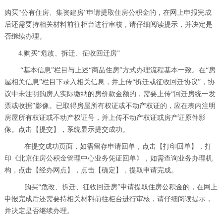
购买“公有住房、集资建房”申请提取住房公积金的，在网上申报完成
后还需要持相关材料前往柜台进行审核，请仔细阅读提示，并决定是
否继续办理。
4.购买“危改、拆迁、征收回迁房”
“基本信息”栏目与上述“商品住房”方式办理流程基本一致。在“房
屋相关信息”栏目下录入相关信息，并上传“拆迁或征收回迁协议”，协
议中未注明购房人实际缴纳的房价款金额的，需要上传“回迁房统一发
票或收据”影像。已取得房屋所有权证或不动产权证的，应在表内注明
房屋所有权证或不动产权证号，并上传不动产权证或房产证原件影
像。点击【提交】，系统显示提交成功。
在提交成功页面，如需留存申请回单，点击【打印回单】，打
印《北京住房公积金管理中心业务凭证回单》，如需查询业务办理机
构，点击【经办网点】，点击【确定】，提取申请完成。
购买“危改、拆迁、征收回迁房”申请提取住房公积金的，在网上
申报完成后还需要持相关材料前往柜台进行审核，请仔细阅读提示，
并决定是否继续办理。