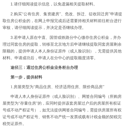
1.
请仔细阅读提示信息，以免遗漏相关提取材料。
2.
购买
“公有住房、集资建房”、危改、拆迁、征收回迁房”申请提
取住房公积金的，在网上申报完成后还需要持相关材料前往柜台进行
审核，请仔细阅读提示，并决定是否继续办理。
3.
若申请人原在中直、国管或铁路分中心缴存住房公积金，并办
理过同套住房的提取，转移至北京地方后申请继续提取同套房屋剩余
限额的，提供申请人本人身份证原件（或人脸识别），无需提供其他
材料。申请成功后，申请人在分中心的提取额度清零。
途径三：通过住房公积金业务柜台办理
第一步，提供材料
1.房屋类型为“商品住房、经济适用住房、限价商品房”
申请人本人身份证原件（或人脸识别）、网签合同编号（所购房
屋类型为“存量住房”的，应同时提供该套房屋过户后的房屋所有权证
号或不动产权证号），如无法提供网签合同编号，需提供房屋所有权
证号或不动产权证号、销售不动产统一发票或载有计税金额的契税完
税凭证原件。