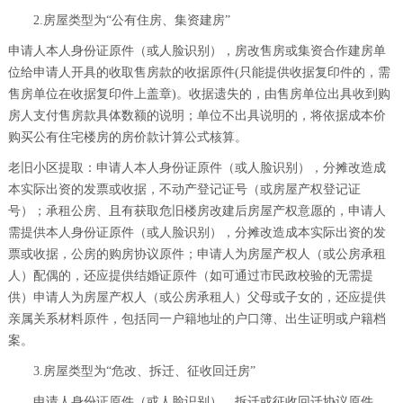
2.房屋类型为“公有住房、集资建房”
申请人本人身份证原件（或人脸识别），房改售房或集资合作建房单
位给申请人开具的收取售房款的收据原件(只能提供收据复印件的，需
售房单位在收据复印件上盖章)。收据遗失的，由售房单位出具收到购
房人支付售房款具体数额的说明；单位不出具说明的，将依据成本价
购买公有住宅楼房的房价款计算公式核算。
老旧小区提取：申请人本人身份证原件（或人脸识别），分摊改造成
本实际出资的发票或收据，不动产登记证号（或房屋产权登记证
号）；承租公房、且有获取危旧楼房改建后房屋产权意愿的，申请人
需提供本人身份证原件（或人脸识别），分摊改造成本实际出资的发
票或收据，公房的购房协议原件；申请人为房屋产权人（或公房承租
人）配偶的，还应提供结婚证原件（如可通过市民政校验的无需提
供）申请人为房屋产权人（或公房承租人）父母或子女的，还应提供
亲属关系材料原件，包括同一户籍地址的户口簿、出生证明或户籍档
案。
3.房屋类型为“危改、拆迁、征收回迁房”
申请人身份证原件（或人脸识别），拆迁或征收回迁协议原件，