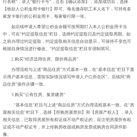
行名称”，录入“银行卡号”，点击【确认添加】，添加成功后，选择
【收款人公积金用卡银行】即可。每名缴存职工本人名下，可持有多
家发卡银行的公积金用卡，每家银行限一张。
如后续申请人希望公积金余额可按周期打入本人公积金用卡当
中，可在“约定提取信息”栏目，选择约定提取日及约定提取周期。如
之前办理过约定提取，约定提取相关信息自动显示，可保持不变也可
根据自身情况进行修改。“约定提取信息”栏目非强制填写。
2.购买“经济适用住房、限价商品房”
办理流程与上述“商品住房”方式基本一致，在“基本信息”栏目下显
示用户基本信息，需按实际情况填写申请人户口所在区”。后续同“商
品住房”操作步骤一致。
3.购买“公有住房、集资建房”
“基本信息”栏目与上述“商品住房”方式办理流程基本一致。在“房
屋相关信息”栏目下，选择【所购房屋类别】和【房屋产权人】，录入
相关信息，已取得房屋所有权证或不动产权证的，应注明房屋所有权
证或不动产权证号，并上传购房收据或购房发票或购房合同原件影
像。