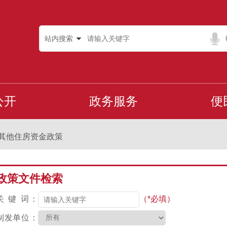
站内搜索
公开
政务服务
便
其他住房资金政策
政策文件检索
关 键 词：
（*必填）
制发单位：