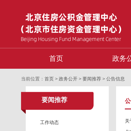
首页
政务
当前位置：
首页
>
政务公开
>
要闻推荐
>
公告信息
要闻推荐
公
关
工作动态