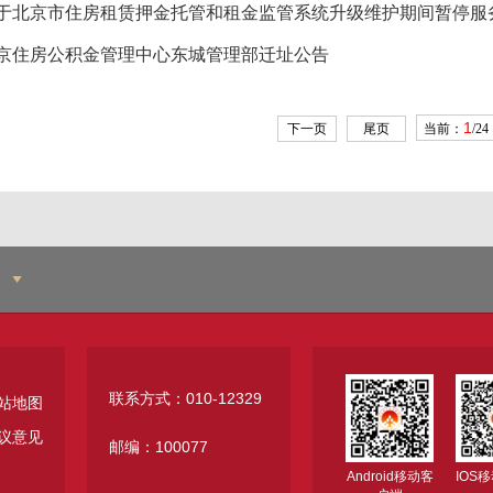
于北京市住房租赁押金托管和租金监管系统升级维护期间暂停服
京住房公积金管理中心东城管理部迁址公告
1
下一页
尾页
当前：
/24
联系方式：010-12329
站地图
议意见
邮编：100077
Android移动客
IOS