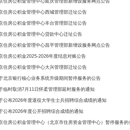
京住房公积金管理中心延庆管理部新增设服务网点公告
京住房公积金管理中心西城管理部迁址公告
京住房公积金管理中心丰台管理部迁址公告
京住房公积金管理中心贷款中心迁址公告
京住房公积金管理中心昌平管理部新增设服务网点公告
京住房公积金2025-2026年度结息对账公告
京住房公积金管理中心大兴管理部迁址公告
于北京银行核心业务系统升级期间暂停服务的公告
于临时取消7月11日怀柔管理部延时服务的通知
于公布2026年度退役大学生士兵招聘综合成绩的通知
于公布2026年度公开招聘综合成绩的通知
京住房公积金管理中心（北京市住房资金管理中心）暂停服务的