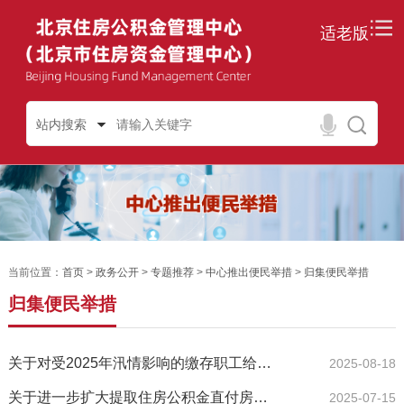
适老版
站内搜索
当前位置：
首页
>
政务公开
>
专题推荐
>
中心推出便民举措
>
归集便民举措
归集便民举措
关于对受2025年汛情影响的缴存职工给予阶段性支持的通知
2025-08-18
关于进一步扩大提取住房公积金直付房租业务试点范围的通知
2025-07-15