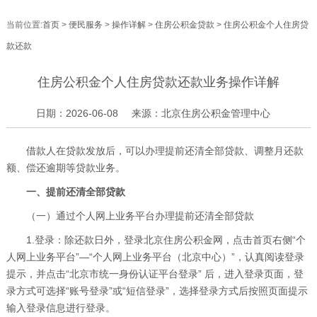
当前位置:
首页
>
便民服务
>
操作详解
>
住房公积金贷款
>
住房公积金个人住房贷
款还款
住房公积金个人住房贷款还款业务操作详解
日期：2026-06-08
来源：北京住房公积金管理中心
借款人在贷款发放后，可以办理提前还清全部贷款、调整月还款
额、偿还逾期等贷款业务。
一、提前还清全部贷款
（一）通过个人网上业务平台办理提前还清全部贷款
1.登录：除还款日外，登录北京住房公积金网，点击首页右侧“个
人网上业务平台”—“个人网上业务平台（北京中心）”，认真阅读登录
提示，并点击“北京市统一身份认证平台登录” 后，进入登录页面，登
录方式可选择“账号登录”或“短信登录”，选择登录方式后按照页面提示
输入登录信息进行登录。