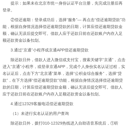
提示：如果未在北京市统一身份认证平台注册，先完成注册后再
登录。
②偿还逾期：登录成功后，选择“服务”— 再点击“偿还逾期贷款”功
能，根据自身情况选择偿还逾期贷款的日期，计算应偿还逾期贷款金
额，确认无误后提交即可。借款人应于还款日前在还款账户内存入足
额还款资金以备扣划。
3.通过“京通”小程序或京通APP偿还逾期贷款
除还款日外，借款人进入微信或支付宝，搜索关键字“京通”，点击
进入“京通”小程序，或登录京通APP，完成个人身份实名认证过程，实
名认证后，点击下方“北京通”菜单，选择“公积金综合服务”，选择“贷
款”，在下方选择“偿还逾期贷款”功能，根据自身情况选择偿还逾期贷
款的日期，计算应偿还逾期贷款金额，确认无误后提交即可。借款人
应于还款日前在还款账户内存入足额还款资金以备扣划。
4.通过12329客服电话偿还逾期贷款
（1）未进行实名认证的用户查询
除还款日外，拨打010-12329热线进入自助语音系统后，①听