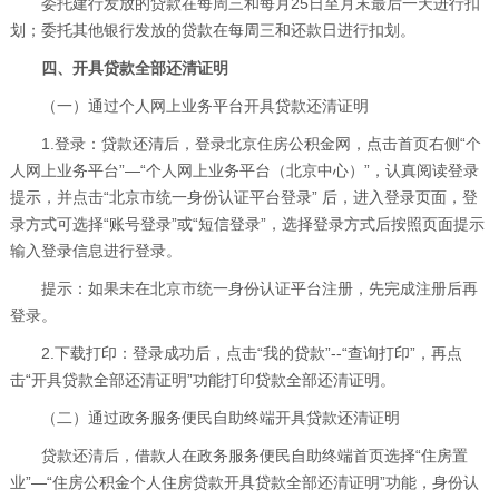
委托建行发放的贷款在每周三和每月25日至月末最后一天进行扣
划；委托其他银行发放的贷款在每周三和还款日进行扣划。
四、开具贷款全部还清证明
（一）通过个人网上业务平台开具贷款还清证明
1.登录：贷款还清后，登录北京住房公积金网，点击首页右侧“个
人网上业务平台”—“个人网上业务平台（北京中心）”，认真阅读登录
提示，并点击“北京市统一身份认证平台登录” 后，进入登录页面，登
录方式可选择“账号登录”或“短信登录”，选择登录方式后按照页面提示
输入登录信息进行登录。
提示：如果未在北京市统一身份认证平台注册，先完成注册后再
登录。
2.下载打印：登录成功后，点击“我的贷款”--“查询打印”，再点
击“开具贷款全部还清证明”功能打印贷款全部还清证明。
（二）通过政务服务便民自助终端开具贷款还清证明
贷款还清后，借款人在政务服务便民自助终端首页选择“住房置
业”—“住房公积金个人住房贷款开具贷款全部还清证明”功能，身份认