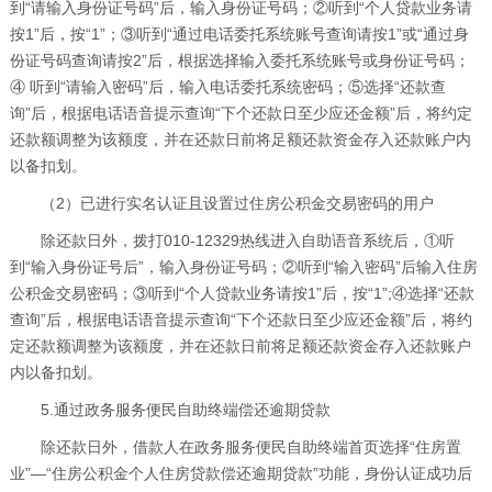
到“请输入身份证号码”后，输入身份证号码；②听到“个人贷款业务请
按1”后，按“1”；③听到“通过电话委托系统账号查询请按1”或“通过身
份证号码查询请按2”后，根据选择输入委托系统账号或身份证号码；
④ 听到“请输入密码”后，输入电话委托系统密码；⑤选择“还款查
询”后，根据电话语音提示查询“下个还款日至少应还金额”后，将约定
还款额调整为该额度，并在还款日前将足额还款资金存入还款账户内
以备扣划。
（2）已进行实名认证且设置过住房公积金交易密码的用户
除还款日外，拨打010-12329热线进入自助语音系统后，①听
到“输入身份证号后”，输入身份证号码；②听到“输入密码”后输入住房
公积金交易密码；③听到“个人贷款业务请按1”后，按“1”;④选择“还款
查询”后，根据电话语音提示查询“下个还款日至少应还金额”后，将约
定还款额调整为该额度，并在还款日前将足额还款资金存入还款账户
内以备扣划。
5.通过政务服务便民自助终端偿还逾期贷款
除还款日外，借款人在政务服务便民自助终端首页选择“住房置
业”—“住房公积金个人住房贷款偿还逾期贷款”功能，身份认证成功后