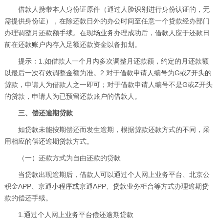
借款人携带本人身份证原件（通过人脸识别进行身份认证的，无
需提供身份证），在除还款日外的办公时间至任意一个贷款经办部门
办理调整月还款额手续。在现场业务办理成功后，借款人应于还款日
前在还款账户内存入足额还款资金以备扣划。
提示：1.如借款人一个月内多次调整月还款额，约定的月还款额
以最后一次有效调整金额为准。2.对于借款申请人编号为G或Z开头的
贷款，申请人为借款人之一即可；对于借款申请人编号不是G或Z开头
的贷款，申请人为已预留还款账户的借款人。
三、偿还逾期贷款
如贷款未能按期偿还而发生逾期，根据贷款还款方式的不同，采
用相应的偿还逾期贷款方式。
（一）还款方式为自由还款的贷款
当贷款出现逾期后，借款人可以通过个人网上业务平台、北京公
积金APP、京通小程序或京通APP、贷款业务柜台等方式办理逾期贷
款的偿还手续。
1.通过个人网上业务平台偿还逾期贷款