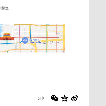
降缓缴。
分享：