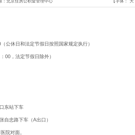
源：北京住房公积金管理中心
【字体：
大
17：00（公休日和法定节假日按照国家规定执行）
22：00，法定节假日除外）
路口东站下车
线张自忠路下车（A出口）
中医院对面。