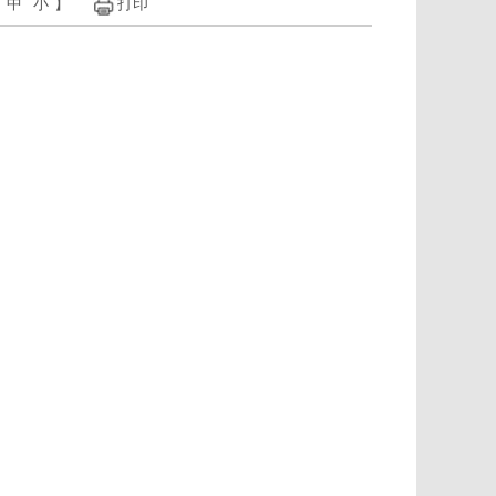
中
小
】
打印