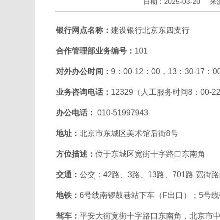
日期：2025-03-20
来
银行网点名称：
建设银行北京东四支行
合作管理部业务编号：
101
对外办公时间：
9：00-12：00，13：30-
业务咨询电话：
12329（人工服务时间8：00-
办公电话：
010-51997943
地址：
北京市东城区美术馆后街8号
方位描述：
位于东城区宽街十字路口东南角
交通：
公交：42路、3路、13路、701路 宽街
地铁：
6号线南锣鼓巷站下车（F出口）；5号
驾车：
平安大街宽街十字路口东南角，北京市