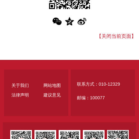
【关闭当前页面】
联系方式：010-12329
关于我们
网站地图
法律声明
建议意见
邮编：100077