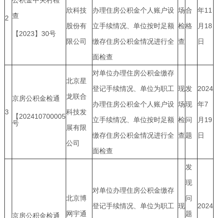
公积金中关村检
欣科技
办理住房公积金个人账户设
场
合
年11
查
2
股份有
立手续情况、单位按时足额
检
格
月18
【2023】30号
限公司
缴存住房公积金情况进行全
查
日
面检查
对单位办理住房公积金缴存
北京星
登记手续情况、单位为职工
现
发
2024
龙联合
京房公积金检通
办理住房公积金个人账户设
场
现
年7
3
科技发
【202410700005
立手续情况、单位按时足额
检
问
月19
号
展有限
缴存住房公积金情况进行全
查
题
日
公司
面检查
发
现
对单位办理住房公积金缴存
北京博
问
登记手续情况、单位为职工
现
2024
网宇通
题
京房公积金检通