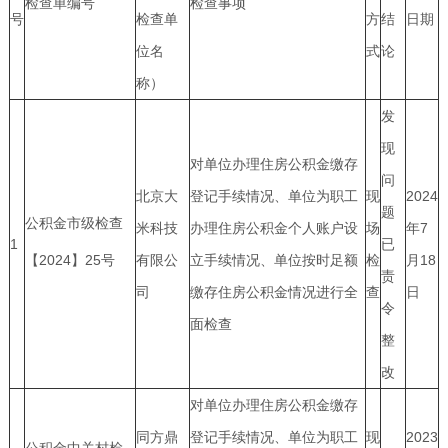
检查单编号
检查事项
号
检查单
方
结
日期
位名
式
论
称）
发
现
对单位办理住房公积金缴存
问
北京大
登记手续情况、单位为职工
现
2024
题
公积金市级检查
米科技
办理住房公积金个人账户设
场
年7
1
已
【2024】25号
有限公
立手续情况、单位按时足额
检
月18
责
司
缴存住房公积金情况进行全
查
日
令
面检查
整
改
对单位办理住房公积金缴存
同方鼎
登记手续情况、单位为职工
现
2023