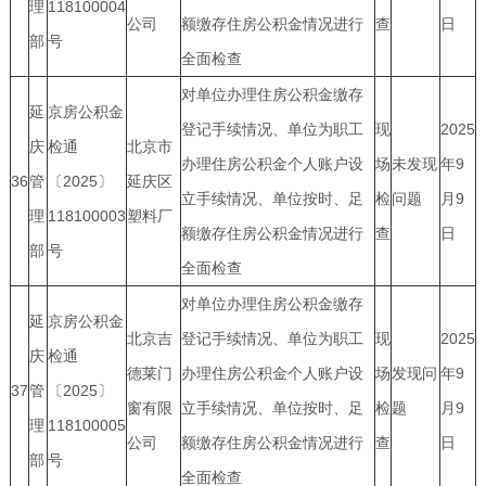
理
118100004
公司
额缴存住房公积金情况进行
查
日
部
号
全面检查
对单位办理住房公积金缴存
延
京房公积金
登记手续情况、单位为职工
现
2025
庆
检通
北京市
办理住房公积金个人账户设
场
未发现
年9
36
管
〔2025〕
延庆区
立手续情况、单位按时、足
检
问题
月9
理
118100003
塑料厂
额缴存住房公积金情况进行
查
日
部
号
全面检查
对单位办理住房公积金缴存
延
京房公积金
北京吉
登记手续情况、单位为职工
现
2025
庆
检通
德莱门
办理住房公积金个人账户设
场
发现问
年9
37
管
〔2025〕
窗有限
立手续情况、单位按时、足
检
题
月9
理
118100005
公司
额缴存住房公积金情况进行
查
日
部
号
全面检查