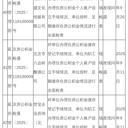
庆
检通
盛文化
办理住房公积金个人账户设
场
发现问
年9
40
管
〔2025〕
传媒有
立手续情况、单位按时、足
检
题
月26
理
118100008
限公司
额缴存住房公积金情况进行
查
日
部
号
全面检查
对单位办理住房公积金缴存
延
京房公积金
北京市
登记手续情况、单位为职工
现
2025
庆
检通
八达岭
办理住房公积金个人账户设
场
发现问
年9
41
管
〔2025〕
酿酒公
立手续情况、单位按时、足
检
题
月11
理
118100009
司
额缴存住房公积金情况进行
查
日
部
号
全面检查
对单位办理住房公积金缴存
延
京房公积金
世玺企
登记手续情况、单位为职工
现
2025
庆
检通
业咨询
办理住房公积金个人账户设
场
发现问
年9
42
管
〔2025〕
（北
立手续情况、单位按时、足
检
题
月11