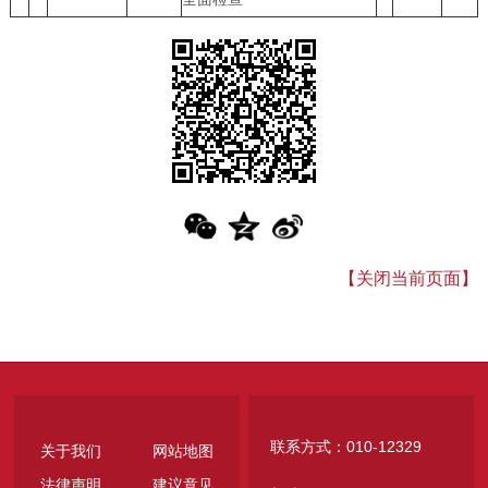
【关闭当前页面】
联系方式：010-12329
关于我们
网站地图
法律声明
建议意见