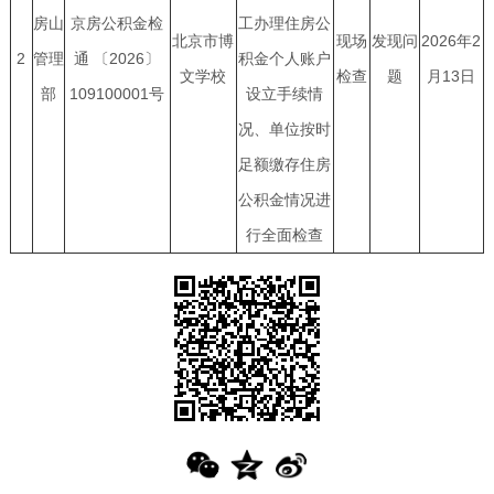
房山
京房公积金检
工办理住房公
北京市博
现场
发现问
2026年2
2
管理
通 〔2026〕
积金个人账户
文学校
检查
题
月13日
部
109100001号
设立手续情
况、单位按时
足额缴存住房
公积金情况进
行全面检查