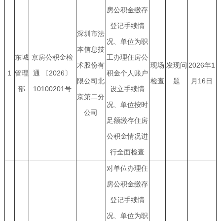
房公积金缴存
登记手续情
深圳市法
况、单位为职
本信息技
东城
京房公积金检
工办理住房公
术股份有
现场
发现问
2026年1
1
管理
通 〔2026〕
积金个人账户
限公司北
检查
题
月16日
部
10100201号
设立手续情
京第二分
况、单位按时
公司
足额缴存住房
公积金情况进
行全面检查
对单位办理住
房公积金缴存
登记手续情
况、单位为职