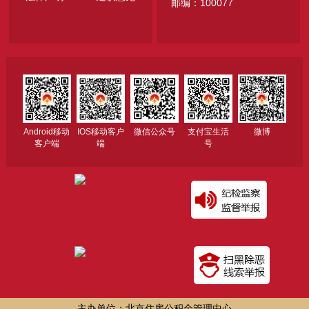
邮编：100077
Android移动
IOS移动客户
微信公众号
支付宝生活
微博
客户端
端
号
主办单位：北京住房公积金管理中心