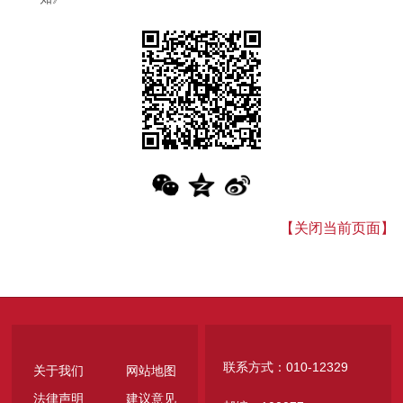
【关闭当前页面】
联系方式：010-12329
关于我们
网站地图
法律声明
建议意见