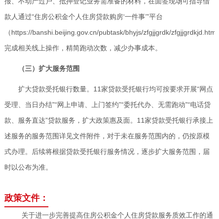
报、不动产过户、抵押登记业务需准备的材料，在面签现场可指导借
款人通过“住房公积金个人住房贷款购房‘一件事’”平台
（
https://banshi.beijing.gov.cn/pubtask/bhyjs/zfgjjgrdk/zfgjjgrdkjd.html
完成相关线上操作，精简跑动次数，减少办事成本。
（三）扩大服务范围
扩大贷款受托银行数量。11家贷款受托银行均可按要求开展“网点
受理、当日办结”“网上申请、上门签约”“委托代办、无需跑动”“电话贷
款、服务直达”贷款服务，扩大政策惠及面。11家贷款受托银行承接上
述服务的服务范围详见文件附件，对于未在服务范围内的，仍按原模
式办理。后续将根据贷款受托银行服务情况，逐步扩大服务范围，届
时以公布为准。
政策文件：
关于进一步完善提高住房公积金个人住房贷款服务质效工作的通