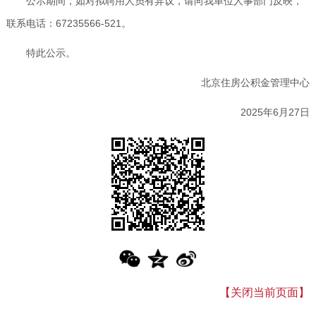
公示期间，如对拟聘用人员有异议，请向我单位人事部门反映，
联系电话：67235566-521。
特此公示。
北京住房公积金管理中心
2025年6月27日
【关闭当前页面】