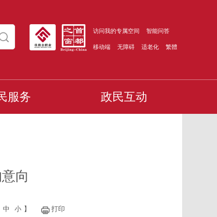
访问我的专属空间
智能问答
移动端
无障碍
适老化
繁體
民服务
政民互动
购意向
中
小
】
打印